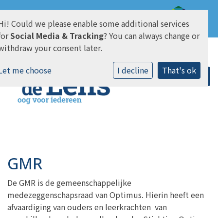
Hi! Could we please enable some additional services
AVG & Privacy
for
Social Media & Tracking
? You can always change or
withdraw your consent later.
Let me choose
I decline
That's ok
GMR
De GMR is de gemeenschappelijke
medezeggenschapsraad van Optimus. Hierin heeft een
afvaardiging van ouders en leerkrachten van