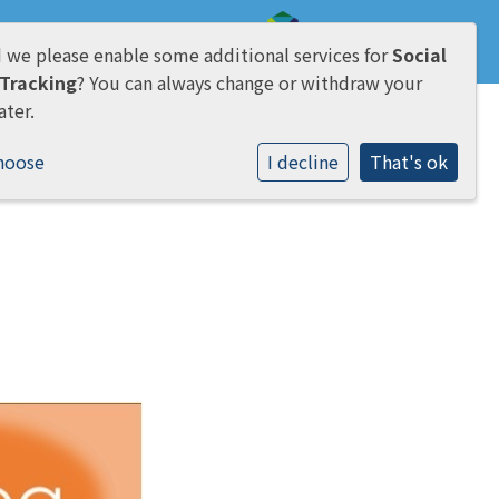
 we please enable some additional services for
Social
AVG & Privacy
Tracking
? You can always change or withdraw your
ater.
hoose
I decline
That's ok
ling
Praktisch
Contact