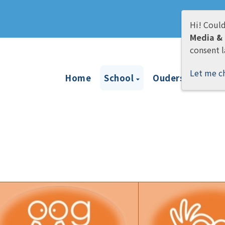
Hi! Could
Media & 
consent l
Let me c
Home
School
Ouders
Leer