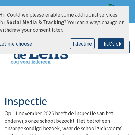
Hi! Could we please enable some additional services
AVG & Privacy
for
Social Media & Tracking
? You can always change or
withdraw your consent later.
Let me choose
I decline
That's ok
Inspectie
Op 11 november 2025 heeft de Inspectie van het
onderwijs onze school bezocht. Het betrof een
onaangekondigd bezoek, waar de school zich vooraf